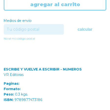
Medios de envío
calcular
No sé mi código postal
ESCRIBE Y VUELVE A ESCRIBIR - NUMEROS
VR Editoras
Paginas:
Formato:
Peso:
0.3 kgs.
ISBN:
9789877473186