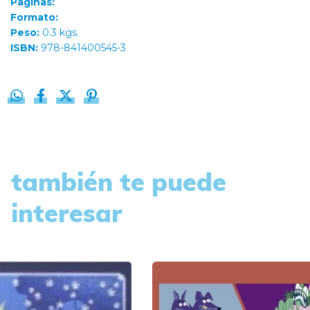
Paginas:
Formato:
Peso:
0.3 kgs.
ISBN:
978-841400545-3
también te puede
interesar