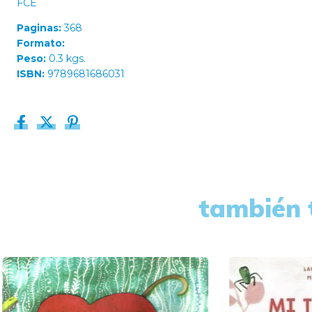
FCE
Paginas:
368
Formato:
Peso:
0.3 kgs.
ISBN:
9789681686031
también 