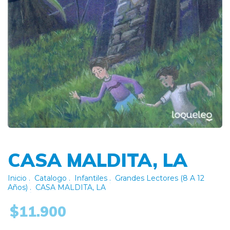
CASA MALDITA, LA
Inicio
.
Catalogo
.
Infantiles
.
Grandes Lectores (8 A 12
Años)
.
CASA MALDITA, LA
$11.900