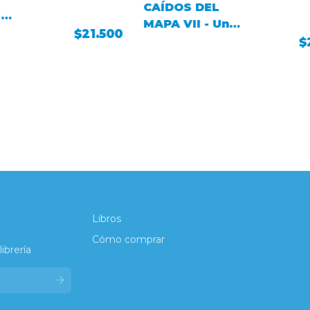
CAÍDOS DEL
-
MAPA VII - Un
$21.500
triste adiós
$
Libros
Cómo comprar
ibrería