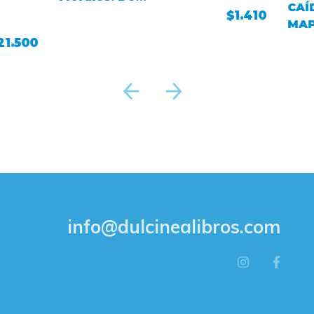
CAÍ
una vez para
$1.410
MAP
Siempre
¿Lle
21.500
info@dulcinealibros.com