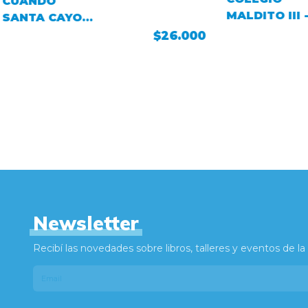
CUANDO
MALDITO III 
SANTA CAYO
Imaginación
DEL CIELO
$26.000
siniestra
Newsletter
Recibí las novedades sobre libros, talleres y eventos de la l