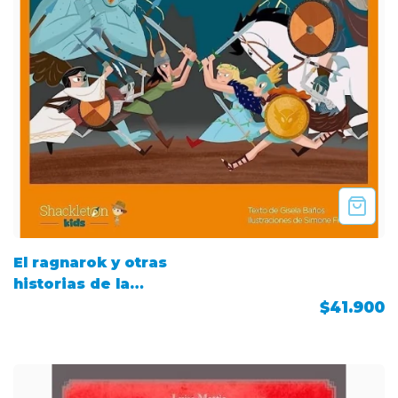
El ragnarok y otras
historias de la
mitologia nordica
$41.900