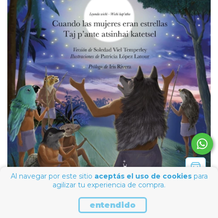
Al navegar por este sitio
aceptás el uso de cookies
para
agilizar tu experiencia de compra.
Cuando las mujeres
entendido
eran estrellas