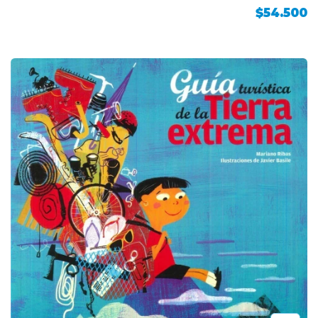
$54.500